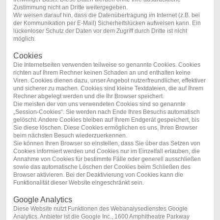
Zustimmung nicht an Dritte weitergegeben.
Wir weisen darauf hin, dass die Datenübertragung im Internet (z.B. bei
der Kommunikation per E-Mail) Sicherheitslücken aufweisen kann. Ein
lückenloser Schutz der Daten vor dem Zugriff durch Dritte ist nicht
möglich.
Cookies
Die Internetseiten verwenden teilweise so genannte Cookies. Cookies
richten auf Ihrem Rechner keinen Schaden an und enthalten keine
Viren. Cookies dienen dazu, unser Angebot nutzerfreundlicher, effektiver
und sicherer zu machen. Cookies sind kleine Textdateien, die auf Ihrem
Rechner abgelegt werden und die Ihr Browser speichert.
Die meisten der von uns verwendeten Cookies sind so genannte
„Session-Cookies“. Sie werden nach Ende Ihres Besuchs automatisch
gelöscht. Andere Cookies bleiben auf Ihrem Endgerät gespeichert, bis
Sie diese löschen. Diese Cookies ermöglichen es uns, Ihren Browser
beim nächsten Besuch wiederzuerkennen.
Sie können Ihren Browser so einstellen, dass Sie über das Setzen von
Cookies informiert werden und Cookies nur im Einzelfall erlauben, die
Annahme von Cookies für bestimmte Fälle oder generell ausschließen
sowie das automatische Löschen der Cookies beim Schließen des
Browser aktivieren. Bei der Deaktivierung von Cookies kann die
Funktionalität dieser Website eingeschränkt sein.
Google Analytics
Diese Website nutzt Funktionen des Webanalysedienstes Google
Analytics. Anbieter ist die Google Inc., 1600 Amphitheatre Parkway