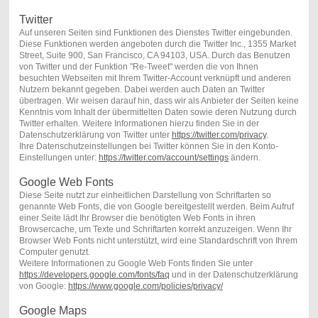
Twitter
Auf unseren Seiten sind Funktionen des Dienstes Twitter eingebunden.
Diese Funktionen werden angeboten durch die Twitter Inc., 1355 Market
Street, Suite 900, San Francisco, CA 94103, USA. Durch das Benutzen
von Twitter und der Funktion "Re-Tweet" werden die von Ihnen
besuchten Webseiten mit Ihrem Twitter-Account verknüpft und anderen
Nutzern bekannt gegeben. Dabei werden auch Daten an Twitter
übertragen. Wir weisen darauf hin, dass wir als Anbieter der Seiten keine
Kenntnis vom Inhalt der übermittelten Daten sowie deren Nutzung durch
Twitter erhalten. Weitere Informationen hierzu finden Sie in der
Datenschutzerklärung von Twitter unter
https://twitter.com/privacy
.
Ihre Datenschutzeinstellungen bei Twitter können Sie in den Konto-
Einstellungen unter:
https://twitter.com/account/settings
ändern.
Google Web Fonts
Diese Seite nutzt zur einheitlichen Darstellung von Schriftarten so
genannte Web Fonts, die von Google bereitgestellt werden. Beim Aufruf
einer Seite lädt Ihr Browser die benötigten Web Fonts in ihren
Browsercache, um Texte und Schriftarten korrekt anzuzeigen. Wenn Ihr
Browser Web Fonts nicht unterstützt, wird eine Standardschrift von Ihrem
Computer genutzt.
Weitere Informationen zu Google Web Fonts finden Sie unter
https://developers.google.com/fonts/faq
und in der Datenschutzerklärung
von Google:
https://www.google.com/policies/privacy/
Google Maps