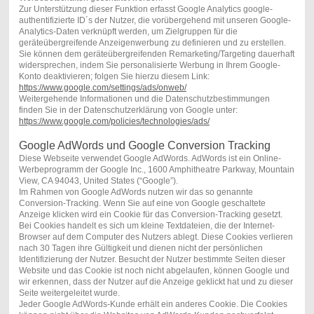
Zur Unterstützung dieser Funktion erfasst Google Analytics google-
authentifizierte ID´s der Nutzer, die vorübergehend mit unseren Google-
Analytics-Daten verknüpft werden, um Zielgruppen für die
geräteübergreifende Anzeigenwerbung zu definieren und zu erstellen.
Sie können dem geräteübergreifenden Remarketing/Targeting dauerhaft
widersprechen, indem Sie personalisierte Werbung in Ihrem Google-
Konto deaktivieren; folgen Sie hierzu diesem Link:
https://www.google.com/settings/ads/onweb/
Weitergehende Informationen und die Datenschutzbestimmungen
finden Sie in der Datenschutzerklärung von Google unter:
https://www.google.com/policies/technologies/ads/
Google AdWords und Google Conversion Tracking
Diese Webseite verwendet Google AdWords. AdWords ist ein Online-
Werbeprogramm der Google Inc., 1600 Amphitheatre Parkway, Mountain
View, CA 94043, United States (“Google”).
Im Rahmen von Google AdWords nutzen wir das so genannte
Conversion-Tracking. Wenn Sie auf eine von Google geschaltete
Anzeige klicken wird ein Cookie für das Conversion-Tracking gesetzt.
Bei Cookies handelt es sich um kleine Textdateien, die der Internet-
Browser auf dem Computer des Nutzers ablegt. Diese Cookies verlieren
nach 30 Tagen ihre Gültigkeit und dienen nicht der persönlichen
Identifizierung der Nutzer. Besucht der Nutzer bestimmte Seiten dieser
Website und das Cookie ist noch nicht abgelaufen, können Google und
wir erkennen, dass der Nutzer auf die Anzeige geklickt hat und zu dieser
Seite weitergeleitet wurde.
Jeder Google AdWords-Kunde erhält ein anderes Cookie. Die Cookies