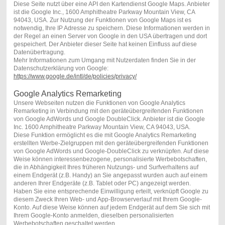
Diese Seite nutzt über eine API den Kartendienst Google Maps. Anbieter
ist die Google Inc., 1600 Amphitheatre Parkway Mountain View, CA
94043, USA. Zur Nutzung der Funktionen von Google Maps ist es
notwendig, Ihre IP Adresse zu speichern. Diese Informationen werden in
der Regel an einen Server von Google in den USA übertragen und dort
gespeichert. Der Anbieter dieser Seite hat keinen Einfluss auf diese
Datenübertragung.
Mehr Informationen zum Umgang mit Nutzerdaten finden Sie in der
Datenschutzerklärung von Google:
https://www.google.de/intl/de/policies/privacy/
Google Analytics Remarketing
Unsere Webseiten nutzen die Funktionen von Google Analytics
Remarketing in Verbindung mit den geräteübergreifenden Funktionen
von Google AdWords und Google DoubleClick. Anbieter ist die Google
Inc. 1600 Amphitheatre Parkway Mountain View, CA 94043, USA.
Diese Funktion ermöglicht es die mit Google Analytics Remarketing
erstellten Werbe-Zielgruppen mit den geräteübergreifenden Funktionen
von Google AdWords und Google-DoubleClick zu verknüpfen. Auf diese
Weise können interessenbezogene, personalisierte Werbebotschaften,
die in Abhängigkeit Ihres früheren Nutzungs- und Surfverhaltens auf
einem Endgerät (z.B. Handy) an Sie angepasst wurden auch auf einem
anderen Ihrer Endgeräte (z.B. Tablet oder PC) angezeigt werden.
Haben Sie eine entsprechende Einwilligung erteilt, verknüpft Google zu
diesem Zweck Ihren Web- und App-Browserverlauf mit Ihrem Google-
Konto. Auf diese Weise können auf jedem Endgerät auf dem Sie sich mit
Ihrem Google-Konto anmelden, dieselben personalisierten
Werbebotschaften geschaltet werden.