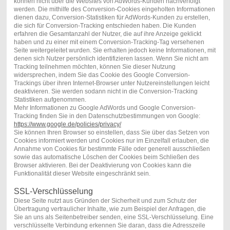
können nicht über die Websites von AdWords-Kunden nachverfolgt
werden. Die mithilfe des Conversion-Cookies eingeholten Informationen
dienen dazu, Conversion-Statistiken für AdWords-Kunden zu erstellen,
die sich für Conversion-Tracking entschieden haben. Die Kunden
erfahren die Gesamtanzahl der Nutzer, die auf ihre Anzeige geklickt
haben und zu einer mit einem Conversion-Tracking-Tag versehenen
Seite weitergeleitet wurden. Sie erhalten jedoch keine Informationen, mit
denen sich Nutzer persönlich identifizieren lassen. Wenn Sie nicht am
Tracking teilnehmen möchten, können Sie dieser Nutzung
widersprechen, indem Sie das Cookie des Google Conversion-
Trackings über ihren Internet-Browser unter Nutzereinstellungen leicht
deaktivieren. Sie werden sodann nicht in die Conversion-Tracking
Statistiken aufgenommen.
Mehr Informationen zu Google AdWords und Google Conversion-
Tracking finden Sie in den Datenschutzbestimmungen von Google:
https://www.google.de/policies/privacy/
Sie können Ihren Browser so einstellen, dass Sie über das Setzen von
Cookies informiert werden und Cookies nur im Einzelfall erlauben, die
Annahme von Cookies für bestimmte Fälle oder generell ausschließen
sowie das automatische Löschen der Cookies beim Schließen des
Browser aktivieren. Bei der Deaktivierung von Cookies kann die
Funktionalität dieser Website eingeschränkt sein.
SSL-Verschlüsselung
Diese Seite nutzt aus Gründen der Sicherheit und zum Schutz der
Übertragung vertraulicher Inhalte, wie zum Beispiel der Anfragen, die
Sie an uns als Seitenbetreiber senden, eine SSL-Verschlüsselung. Eine
verschlüsselte Verbindung erkennen Sie daran, dass die Adresszeile