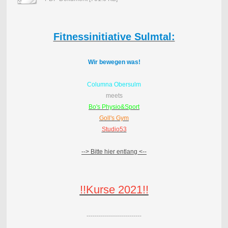
Fitnessinitiative Sulmtal:
Wir bewegen was!
Columna Obersulm
meets
Bo's Physio&Sport
Goll's Gym
Studio53
--> Bitte hier entlang <--
!!Kurse 2021!!
---------------------------